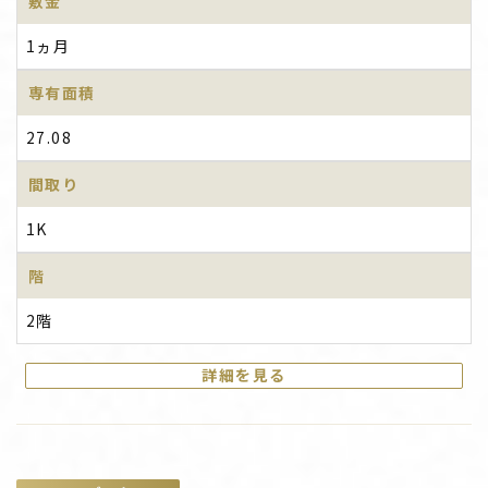
敷金
1ヵ月
専有面積
27.08
間取り
1K
階
2階
詳細を見る