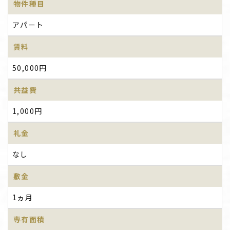
物件種目
アパート
賃料
50,000円
共益費
1,000円
礼金
なし
敷金
1ヵ月
専有面積