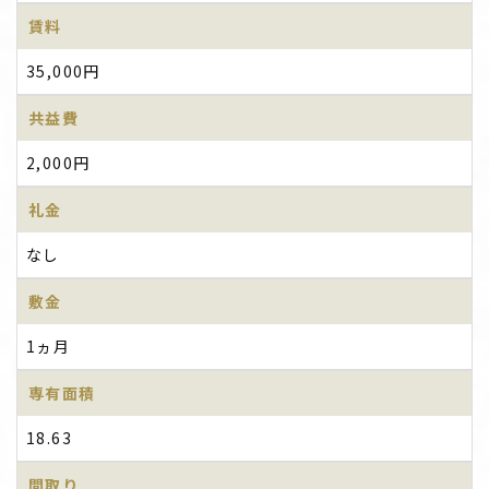
賃料
35,000円
共益費
2,000円
礼金
なし
敷金
1ヵ月
専有面積
18.63
間取り