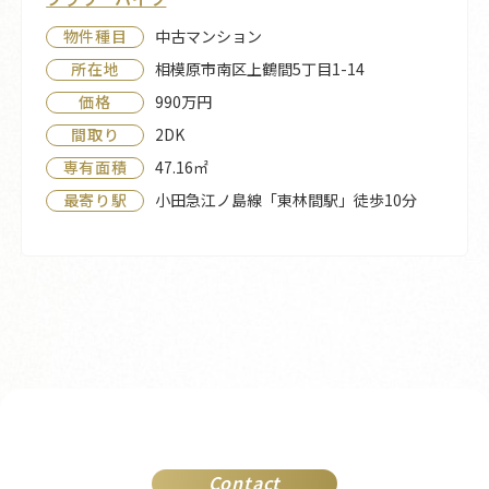
中古マンション
物件種目
相模原市南区上鶴間5丁目1-14
所在地
990万円
価格
2DK
間取り
47.16㎡
専有面積
小田急江ノ島線「東林間駅」徒歩10分
最寄り駅
Contact